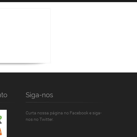
to
Siga-nos
Curta nossa página no Facebook e siga-
nos no Twitter.