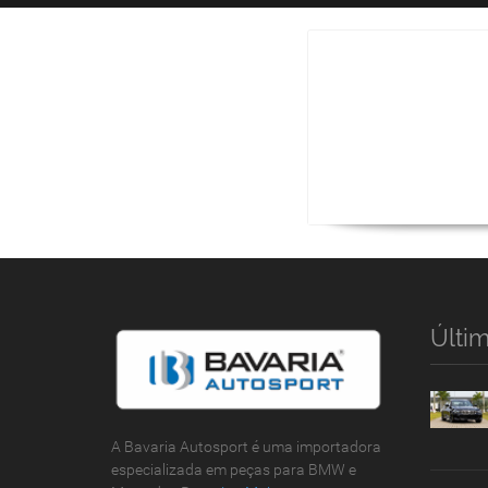
Últim
A Bavaria Autosport é uma importadora
especializada em peças para BMW e