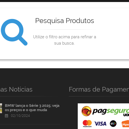
Pesquisa Produtos
Utilize o filtro acima para refinar a
sua busca.
as Notícias
Formas de Pagamen
BMW lança o Série 3 2025; veja
os preços e o que muda
02/10/2024