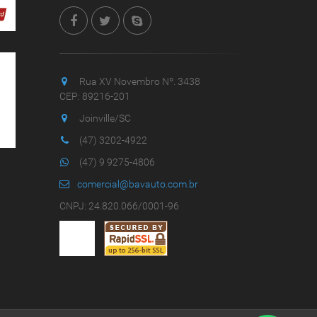
Rua XV Novembro Nº. 3438
CEP: 89216-201
Joinville/SC
(47) 3202-4922
(47) 9 9275-4806
comercial@bavauto.com.br
CNPJ: 24.820.066/0001-96