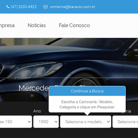
(47) 3202-4922
comercial@bavauto.com.br
mpresa
Notícias
Fale Conosco
S
Mercedes Benz - Classe 190 -
Continue a Busca
Escolha a Carroceria / Modelo,
Categoria e clique em Pesquisar.
Ano
Carroceria / Modelo
Categoria