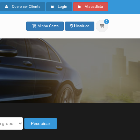
Quero ser Cliente
Login
Atacadista
0
Minha Cesta
Histórico
Pesquisar